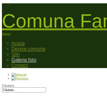
Comuna Fan
menu
Acasa
Despre comuna
Stiri
Galeria foto
Contact
Căutare...