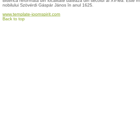
Biserica reformată din localitate datează din secolul al XV-lea. Este m
nobilului Szövérdi Gáspár János în anul 1625.
www.template-joomspirit.com
Back to top