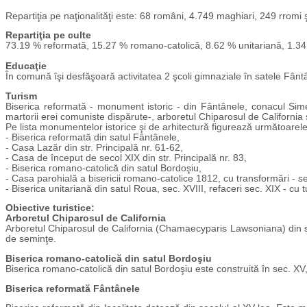
Repartiţia pe naţionalităţi este: 68 români, 4.749 maghiari, 249 rromi
Repartiţia pe culte
73.19 % reformată, 15.27 % romano-catolică, 8.62 % unitariană, 1.34 %
Educaţie
În comună îşi desfăşoară activitatea 2 şcoli gimnaziale în satele Fântâ
Turism
Biserica reformată - monument istoric - din Fântânele, conacul Simén
martorii erei comuniste dispărute-, arboretul Chiparosul de California s
Pe lista monumentelor istorice şi de arhitectură figurează următoarele
- Biserica reformată din satul Fântânele,
- Casa Lazăr din str. Principală nr. 61-62,
- Casa de început de secol XIX din str. Principală nr. 83,
- Biserica romano-catolică din satul Bordoşiu,
- Casa parohială a bisericii romano-catolice 1812, cu transformări - s
- Biserica unitariană din satul Roua, sec. XVIII, refaceri sec. XIX - cu 
Obiective turistice:
Arboretul Chiparosul de California
Arboretul Chiparosul de California (Chamaecyparis Lawsoniana) din satu
de seminţe.
Biserica romano-catolică din satul Bordoşiu
Biserica romano-catolică din satul Bordoşiu este construită în sec. XV,
Biserica reformată Fântânele