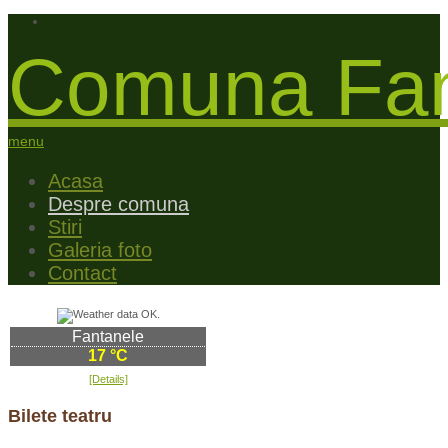
Comuna Fan
menu
Acasa
Despre comuna
Stiri
Galeria foto
Contact
Fantanele
17 °C
[Details]
Bilete teatru