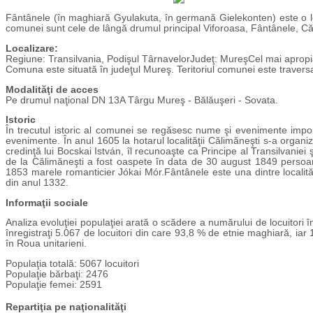
Fântânele (în maghiară Gyulakuta, în germană Gielekonten) este o loca
comunei sunt cele de lângă drumul principal Viforoasa, Fântânele, Căl
Localizare:
Regiune: Transilvania, Podişul TârnavelorJudeţ: MureşCel mai apropi
Comuna este situată în judeţul Mureş. Teritoriul comunei este traver
Modalităţi de acces
Pe drumul naţional DN 13A Târgu Mureş - Bălăuşeri - Sovata.
Istoric
În trecutul istoric al comunei se regăsesc nume şi evenimente import
evenimente. În anul 1605 la hotarul localităţii Călimăneşti s-a orga
credinţă lui Bocskai István, îl recunoaşte ca Principe al Transilvaniei
de la Călimăneşti a fost oaspete în data de 30 august 1849 persoana
1853 marele romanticier Jókai Mór.Fântânele este una dintre localităţi
din anul 1332.
Informaţii sociale
Analiza evoluţiei populaţiei arată o scădere a numărului de locuitori în
înregistraţi 5.067 de locuitori din care 93,8 % de etnie maghiară, iar 
în Roua unitarieni.
Populaţia totală: 5067 locuitori
Populaţie bărbaţi: 2476
Populaţie femei: 2591
Repartiţia pe naţionalităţi