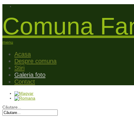
Comuna Fan
menu
Acasa
Despre comuna
Stiri
Galeria foto
Contact
Căutare...