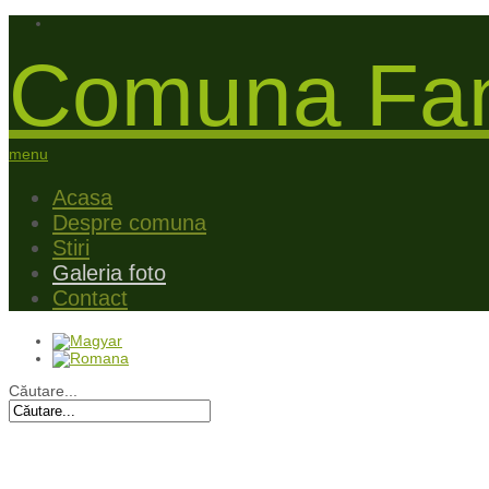
Comuna Fan
menu
Acasa
Despre comuna
Stiri
Galeria foto
Contact
Căutare...